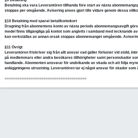
§9 Betalning
Betalning ska vara Leverantören tillhanda före start av nästa abonnemang
stoppas per omgående. Avisering anses gjort tills vidare genom dessa villko
§10 Betalning med sparat betal/kontokort
Dragning från abonnentens konto av nästa periods abonnemangsavgift görs i sl
medel finns tillgängliga på kontot som angivits i samband med tecknande a
kan verkställas av annan orsak stoppas abonnemanget omgående. Avisering a
§11 Övrigt
Leverantören friskriver sig från allt ansvar vad gäller förluster vid stöld, in
på medlemmars eller andra besökares tillhörigheter samt personskador som
handlande. Abonnenten ansvarar för undvikande av skada och att följa myn
anläggningens utrustning. Leverantören tar ej något ansvar för skador som 
======================================