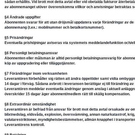
sådan erhållits. Vid brott mot detta avtal eller vid obetalda fakturor återbetal
av abonnemanget utöver överenskomna villkor och anvisningar betraktas
§4 Ändrade uppgifter
Abonnenten svarar för att utan dröjsmål uppdatera varje förändringar av d
abonnemang (t.ex.: mobilnummer och betalkortsnummer).
§5 Prisändringar
Eventuella prishöjningar aviseras via systemets meddelandefunktion och/elle
§6 Personligt betalningsansvar
Abonnenten eller målsman är alltid personligt betalningsansvarig för abon
köp av uppgradering eller tilläggstjänster.
§7 Förändringar inom verksamheten
Leverantören förbehåller sig rätten att ändra öppettider samt vidta ombygg
14 dagar i förväg. Sådana avbrott i leveransen berättigar ej till förändring av
Leverantören meddelar eventuella ändringar genom anslag i aktuell anläggnin
överskrider 15 dagar äger abonnent/medlem rätt till skälig kompensation.
§8 Extraordinär omständighet
Leverantören är befriad från ansvar för brott mot detta avtal orsakade av o
blixtnedslag, eldsvåda, explosion, översvämning, annan naturkatastrof, krig, m
valutarestriktioner, myndighetsbestämmelser, allmän knapphet i transporter
Leverantörens kontroll.