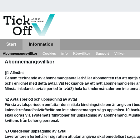
Start
Information
Abonnemangsvillkor
Cookies
info
Köpvillkor
Support
Villkor
Abonnemangsvillkor
§1 Allmänt
Genom tecknande av abonnemangsavtal erhåller abonnenten rätt att nyttja 
och i enlighet med detta avtal. Vid tecknande av ett nytt abonnemang eller 
Minsta inledande avtalsperiod är två(2) hela kalendermånader om inte annat
§2 Avtalsperiod och uppsägning av avtal
Första avtalsperioden omfattar den initiala bindningstid som är angiven i b
kalendermånad/halvår/helår om inte abonnemanget sägs upp minst 10 bankd
skall göras via systemets funktioner för uppsägning av abonnemang. Muntlig u
kvittens från behörig personal.
§3 Omedelbar uppsägning av avtal
Leverantören förbehåller sig rätten att utan angivna skäl omedelbart säga up